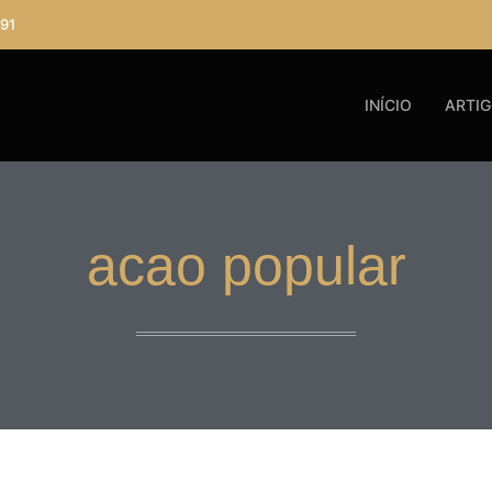
91
INÍCIO
ARTI
acao popular