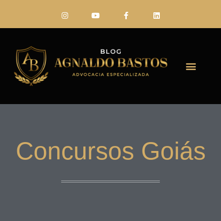
FALE CONO
Concursos Goiás