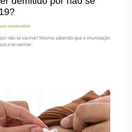
ser demitido por não se
-19?
um comentário
o por não se vacinar! Mesmo sabendo que a imunização
oa a se vacinar.