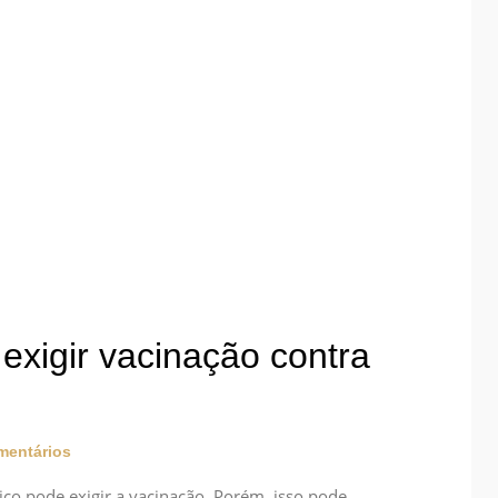
exigir vacinação contra
mentários
ico pode exigir a vacinação. Porém, isso pode