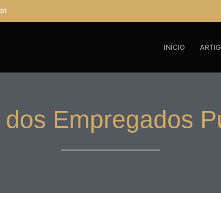
91
INÍCIO
ARTI
o dos Empregados P