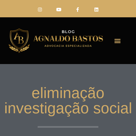
FALE CONO
eliminação
investigação social