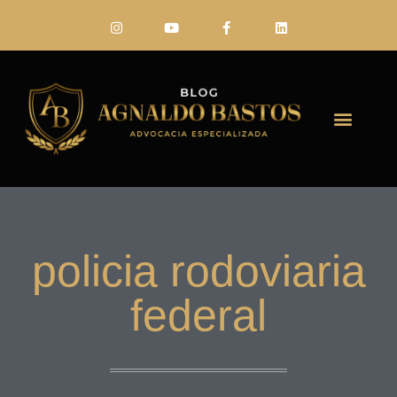
FALE CONO
policia rodoviaria
federal