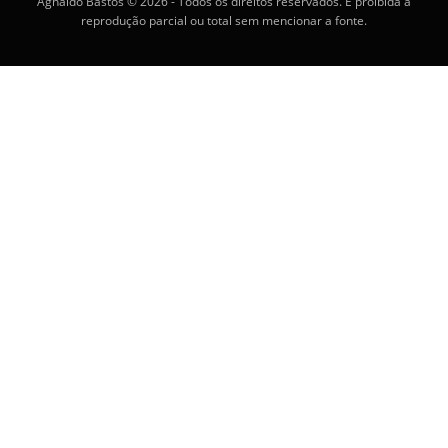
Agnaldo Bastos © 2026 - Todos os direitos reservados. É proibida a
reprodução parcial ou total sem mencionar a fonte.