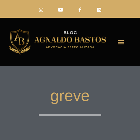
FALE CONO
greve