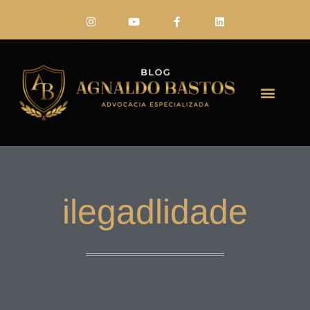
FALE CONO
ilegadlidade