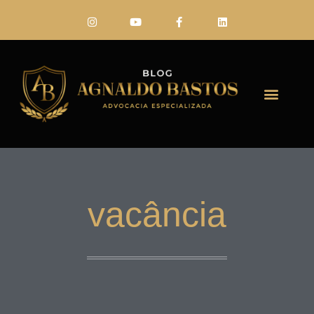
FALE CONO
vacância