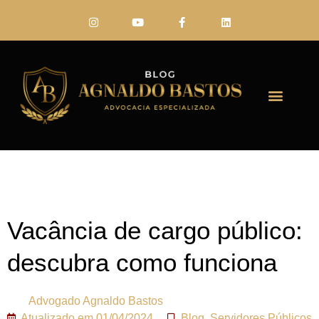
FALE CONO
Vacância de cargo público:
descubra como funciona
Advogado
Agnaldo Bastos
Atualizado em
01/04/2024
Blog
,
Servidores Públicos