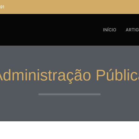
91
INÍCIO
ARTI
dministração Públi