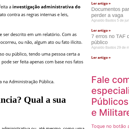
Ler artigo »
eita a
investigação administrativa do
Documentos para
to contra as regras internas e leis,
perder a vaga
Agnaldo Bastos
5 de ju
Ler artigo »
ve ser descrito em um relatório. Com as
7 erros no TAF 
ocorreu, ou não, algum ato ou fato ilícito.
público
Agnaldo Bastos
29 de 
so ou público, tendo uma pessoa certa a
Ler artigo »
 pode ser feita apenas com base nos fatos
Fale co
a na Administração Pública.
especial
ncia? Qual a sua
Públicos
e Militar
Toque no botão a
ão administrativa ou, até mesmo, como uma