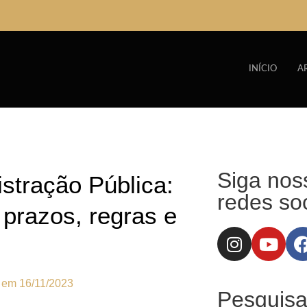
INÍCIO
A
Siga nos
stração Pública:
redes soc
 prazos, regras e
o em
16/11/2023
Pesquisa