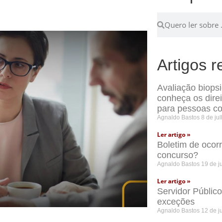
Artigos r
Avaliação biops
conheça os dire
para pessoas co
Agnaldo Bastos
8 de ju
Ler artigo »
Boletim de ocor
concurso?
Agnaldo Bastos
19 de j
Ler artigo »
Servidor Públic
exceções
Agnaldo Bastos
12 de j