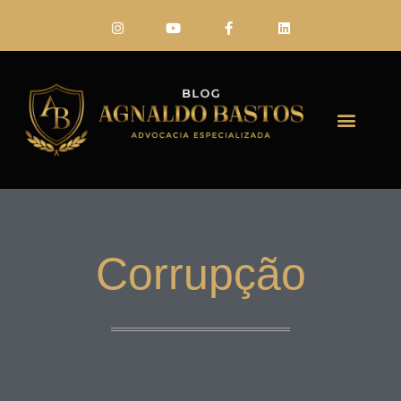
FALE CONO
Corrupção