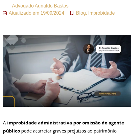
Advogado
Agnaldo Bastos
Atualizado em
19/09/2024
Blog
,
Improbidade
A
improbidade administrativa por omissão do agente
público
pode acarretar graves prejuízos ao patrimônio