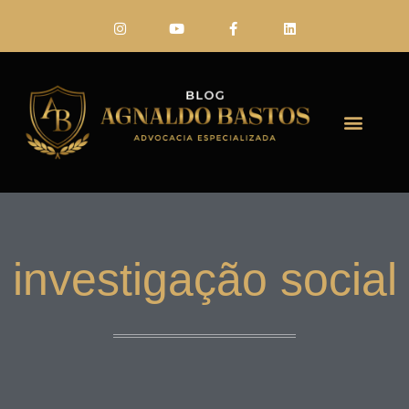
FALE CONO
investigação social