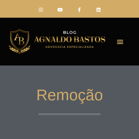
FALE CONO
Remoção