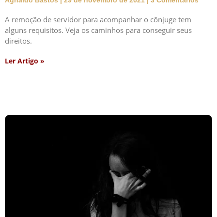
A remoção de servidor para acompanhar o cônjuge tem
alguns requisitos. Veja os caminhos para conseguir seus
direitos.
Ler Artigo »