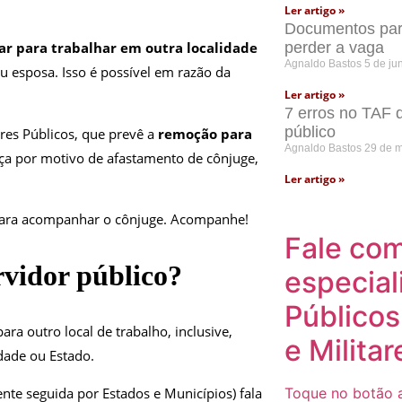
Ler artigo »
Documentos para
perder a vaga
car para trabalhar em outra localidade
Agnaldo Bastos
5 de ju
 esposa. Isso é possível em razão da
Ler artigo »
7 erros no TAF 
público
ores Públicos, que prevê a
remoção para
Agnaldo Bastos
29 de 
cença por motivo de afastamento de cônjuge,
Ler artigo »
 para acompanhar o cônjuge. Acompanhe!
Fale co
rvidor público?
especial
Públicos
ara outro local de trabalho, inclusive,
e Militar
dade ou Estado.
ente seguida por Estados e Municípios) fala
Toque no botão a