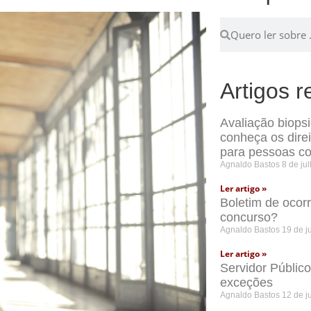
Artigos r
Avaliação biops
conheça os dire
para pessoas co
Agnaldo Bastos
8 de ju
Ler artigo »
Boletim de ocor
concurso?
Agnaldo Bastos
19 de j
Ler artigo »
Servidor Públic
exceções
Agnaldo Bastos
12 de j