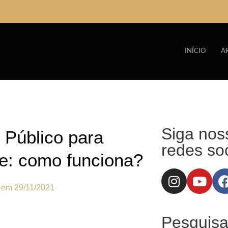
INÍCIO
A
Siga nos
 Público para
redes soc
e: como funciona?
o em
29/11/2021
Pesquisa