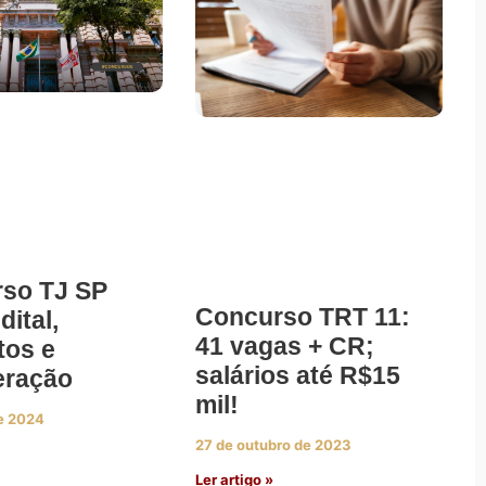
so TJ SP
Concurso TRT 11:
dital,
41 vagas + CR;
tos e
salários até R$15
eração
mil!
de 2024
27 de outubro de 2023
Ler artigo »