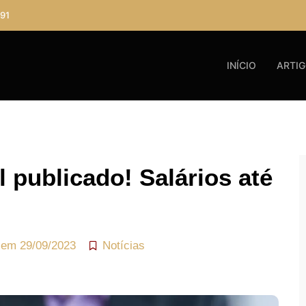
91
INÍCIO
ARTI
 publicado! Salários até
 em
29/09/2023
Notícias