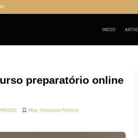
91
INÍCIO
ARTI
urso preparatório online
/08/2022
Blog
,
Concursos Públicos