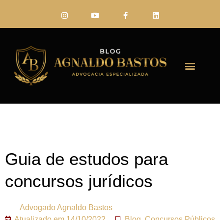
FALE CONO
Guia de estudos para
concursos jurídicos
Advogado
Agnaldo Bastos
Atualizado em
14/10/2022
Blog
,
Concursos Públicos