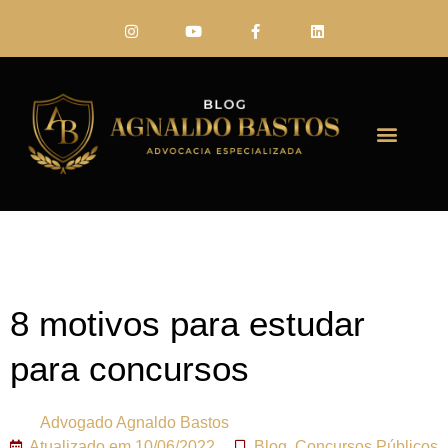
FALE CONO
8 motivos para estudar
para concursos
Advogado
Agnaldo Bastos
Atualizado em
10/06/2022
Blog
,
Concursos Públicos