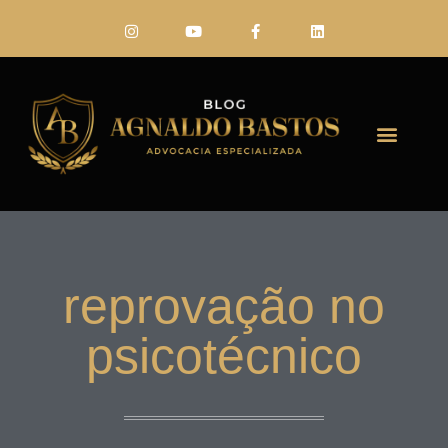
FALE CONO
reprovação no
psicotécnico