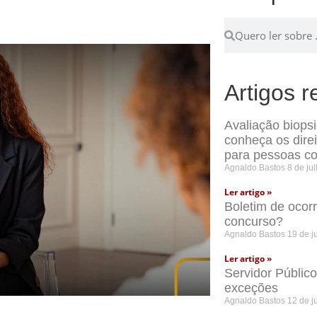
Artigos r
Avaliação biops
conheça os dire
para pessoas co
Agnaldo Bastos
8 de ju
Ler artigo »
Boletim de ocor
concurso?
Agnaldo Bastos
19 de j
Ler artigo »
Servidor Públic
exceções
Agnaldo Bastos
12 de j