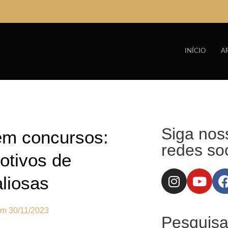
INÍCIO
A
Siga nos
em concursos:
redes soc
otivos de
liosas
em
30/11/2023
Pesquisa