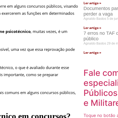
Ler artigo »
rre em alguns concursos públicos, visando
Documentos para
ra exercerem as funções em determinados
perder a vaga
Agnaldo Bastos
5 de ju
Ler artigo »
me psicotécnico
, muitas vezes, é um
7 erros no TAF 
público
Agnaldo Bastos
29 de 
sível, uma vez que essa reprovação pode
Ler artigo »
técnico, o que é avaliado durante esse
Fale co
ais importante, como se preparar
especial
Públicos
ais comuns em alguns concursos públicos,
e Militar
cnico em concursos?
Toque no botão a