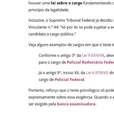
houver uma
lei sobre o cargo
fundamentando o i
princípio da legalidade.
Inclusive, o Supremo Tribunal Federal já decidi
Vinculante n.º 44: “só por lei se pode sujeitar a 
candidato a cargo público.”
Veja alguns exemplos de cargos em que o teste é
Conforme o artigo 3º da
Lei 9.654/98
, dev
para o cargo de
Policial Rodoviário Fede
Já o artigo 9º, inciso VII, da
Lei 4.878/65
di
cargo de
Policial Federal
.
Portanto, reforço que o teste psicológico só pod
expressamente sobre essa exigência. Quando o 
ser exigido pela
banca examinadora
.