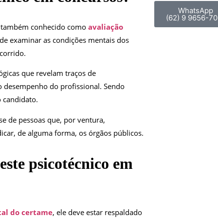
WhatsApp
(62) 9 9656-70
, também conhecido como
avaliação
o de examinar as condições mentais dos
corrido.
ológicas que revelam traços de
no desempenho do profissional. Sendo
o candidato.
se de pessoas que, por ventura,
car, de alguma forma, os órgãos públicos.
teste
psicotécnico em
tal do certame
, ele deve estar respaldado