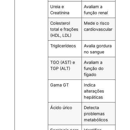
Ureia e
Avaliam a
Creatinina
função renal
Colesterol
Mede o risco
total e frações
cardiovascular
(HDL, LDL)
Triglicerídeos
Avalia gordura
no sangue
TGO (AST) e
Avaliam a
TGP (ALT)
função do
fígado
Gama GT
Indica
alterações
hepáticas
Ácido úrico
Detecta
problemas
metabólicos