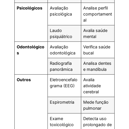
Psicológicos
Avaliação
Analise perfil
psicológica
comportament
al
Laudo
Avalia saúde
psiquiátrico
mental
Odontológico
Avaliação
Verifica saúde
s
odontológica
bucal
Radiografia
Analisa dentes
panorâmica
e mandíbula
Outros
Eletroencefalo
Avalia
grama (EEG)
atividade
cerebral
Espirometria
Mede função
pulmonar
Exame
Detecta uso
toxicológico
prolongado de