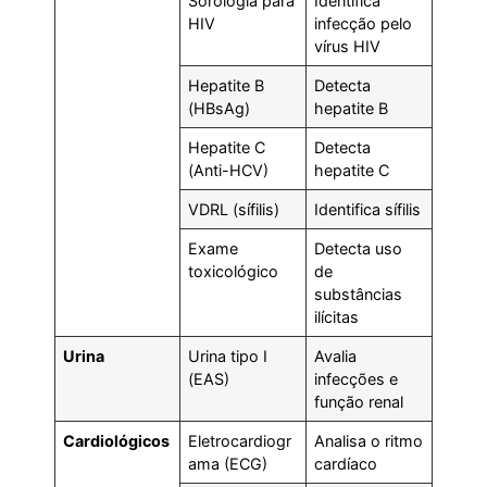
Sorologia para
Identifica
HIV
infecção pelo
vírus HIV
Hepatite B
Detecta
(HBsAg)
hepatite B
Hepatite C
Detecta
(Anti-HCV)
hepatite C
VDRL (sífilis)
Identifica sífilis
Exame
Detecta uso
toxicológico
de
substâncias
ilícitas
Urina
Urina tipo I
Avalia
(EAS)
infecções e
função renal
Cardiológicos
Eletrocardiogr
Analisa o ritmo
ama (ECG)
cardíaco