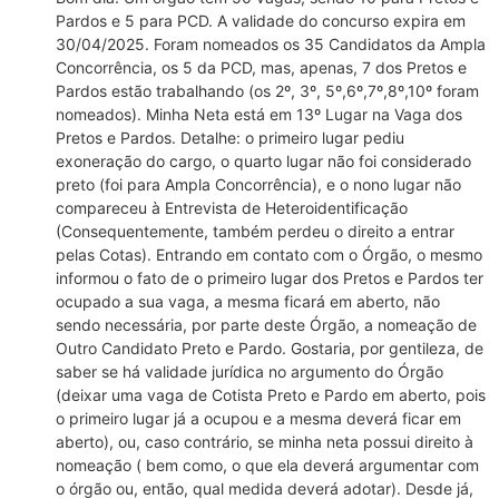
Pardos e 5 para PCD. A validade do concurso expira em
30/04/2025. Foram nomeados os 35 Candidatos da Ampla
Concorrência, os 5 da PCD, mas, apenas, 7 dos Pretos e
Pardos estão trabalhando (os 2º, 3º, 5º,6º,7º,8º,10º foram
nomeados). Minha Neta está em 13º Lugar na Vaga dos
Pretos e Pardos. Detalhe: o primeiro lugar pediu
exoneração do cargo, o quarto lugar não foi considerado
preto (foi para Ampla Concorrência), e o nono lugar não
compareceu à Entrevista de Heteroidentificação
(Consequentemente, também perdeu o direito a entrar
pelas Cotas). Entrando em contato com o Órgão, o mesmo
informou o fato de o primeiro lugar dos Pretos e Pardos ter
ocupado a sua vaga, a mesma ficará em aberto, não
sendo necessária, por parte deste Órgão, a nomeação de
Outro Candidato Preto e Pardo. Gostaria, por gentileza, de
saber se há validade jurídica no argumento do Órgão
(deixar uma vaga de Cotista Preto e Pardo em aberto, pois
o primeiro lugar já a ocupou e a mesma deverá ficar em
aberto), ou, caso contrário, se minha neta possui direito à
nomeação ( bem como, o que ela deverá argumentar com
o órgão ou, então, qual medida deverá adotar). Desde já,