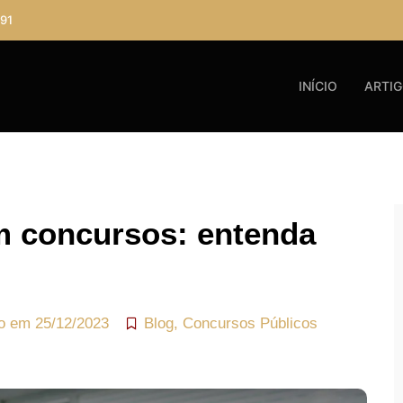
91
INÍCIO
ARTI
m concursos: entenda
do em
25/12/2023
Blog
,
Concursos Públicos