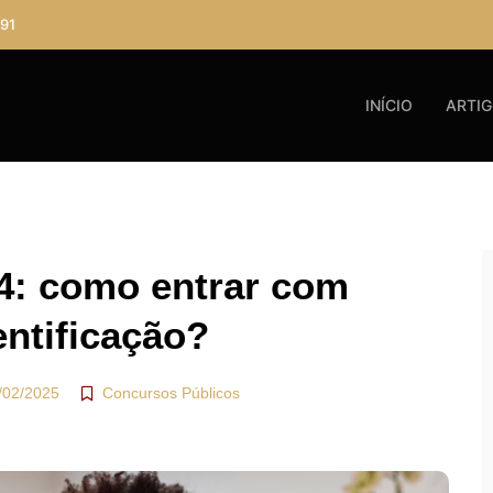
91
INÍCIO
ARTI
: como entrar com
entificação?
/02/2025
Concursos Públicos