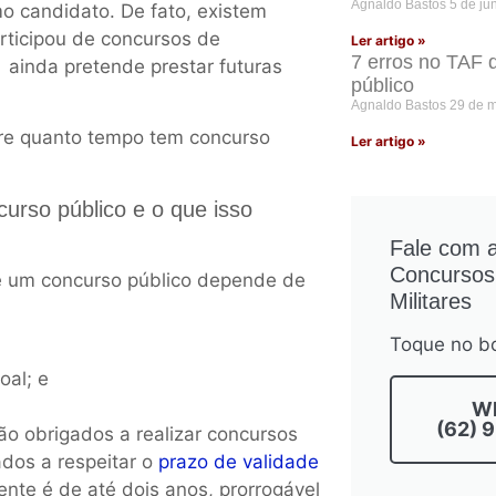
Agnaldo Bastos
5 de ju
 candidato. De fato, existem
rticipou de concursos de
Ler artigo »
7 erros no TAF 
inda pretende prestar futuras
público
Agnaldo Bastos
29 de 
obre quanto tempo tem concurso
Ler artigo »
rso público e o que isso
Fale com 
Concursos 
e um concurso público depende de
Militares
Toque no bo
oal; e
W
(62) 
o obrigados a realizar concursos
ados a respeitar o
prazo de validade
nte é de até dois anos, prorrogável