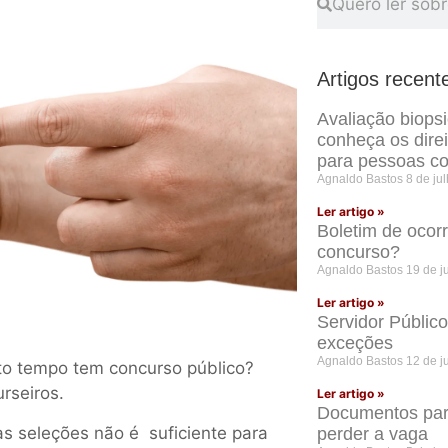
Artigos recent
Avaliação biops
conheça os dire
para pessoas co
Agnaldo Bastos
8 de ju
Ler artigo »
Boletim de ocor
concurso?
Agnaldo Bastos
19 de j
Ler artigo »
Servidor Públic
exceções
Agnaldo Bastos
12 de j
to tempo tem concurso público?
rseiros.
Ler artigo »
Documentos para
s seleções não é suficiente para
perder a vaga