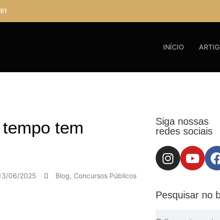
91
INÍCIO
ARTI
Siga nossas
 tempo tem
redes sociais
13/06/2025
Blog
,
Concursos Públicos
Pesquisar no b