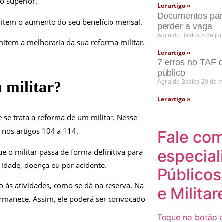
o superior.
Ler artigo »
Documentos para
rmitem o aumento do seu benefício mensal.
perder a vaga
Agnaldo Bastos
5 de ju
mitem a melhoraria da sua reforma militar.
Ler artigo »
7 erros no TAF 
público
 militar?
Agnaldo Bastos
29 de 
Ler artigo »
se trata a reforma de um militar. Nesse
 nos artigos 104 a 114.
Fale co
especial
ue o militar passa de forma definitiva para
 idade, doença ou por acidente.
Públicos
o às atividades, como se dá na reserva. Na
e Militar
permanece. Assim, ele poderá ser convocado
Toque no botão a