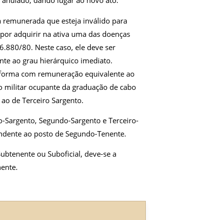
r anulado, dando lugar ao novo ato.
a remunerada que esteja inválido para
r por adquirir na ativa uma das doenças
 6.880/80. Neste caso, ele deve ser
e ao grau hierárquico imediato.
 reforma com remuneração equivalente ao
ao militar ocupante da graduação de cabo
ao de Terceiro Sargento.
o-Sargento, Segundo-Sargento e Terceiro-
ondente ao posto de Segundo-Tenente.
ubtenente ou Suboficial, deve-se a
ente.