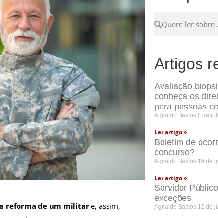
Artigos r
Avaliação biops
conheça os dire
para pessoas co
Agnaldo Bastos
8 de ju
Ler artigo »
Boletim de ocor
concurso?
Agnaldo Bastos
19 de j
Ler artigo »
Servidor Públic
exceções
 a reforma de um militar
e, assim,
Agnaldo Bastos
12 de j