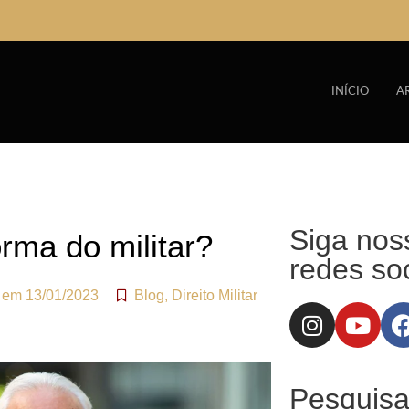
INÍCIO
A
Siga nos
rma do militar?
redes soc
o em
13/01/2023
Blog
,
Direito Militar
Pesquisa