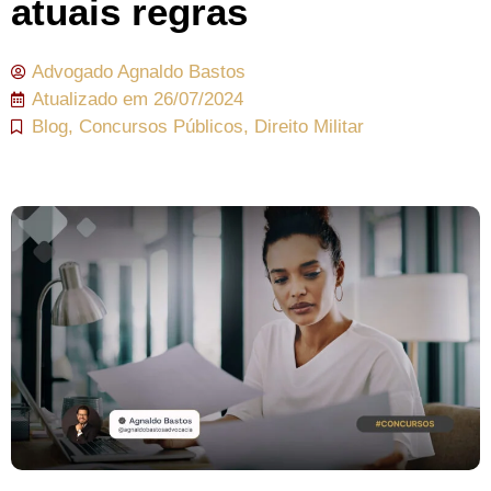
atuais regras
Advogado
Agnaldo Bastos
Atualizado em
26/07/2024
Blog
,
Concursos Públicos
,
Direito Militar