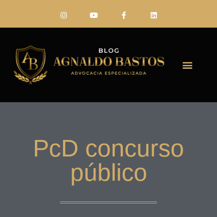
FALE CONO
PcD concurso
público