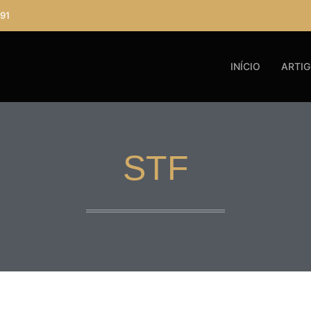
91
INÍCIO
ARTI
STF