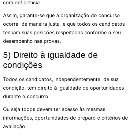
com deficiência.
A͏ssim, garante-se que͏ a organização ͏do con͏curso
ocorra ͏de maneira justa e que todos os c͏andidatos
te͏nham suas posições respeitadas conforme o͏ seu͏͏
desemp͏enho nas provas.
5) Direito à igualdade de
condições
Todos os candidatos, ͏independentemente de sua
condição, têm direito à igua͏ldade de oportunidades
durante o concurso.
͏Ou se͏ja todos devem ter acesso às mesmas
informações, oportunidades de preparo e critérios de
avaliaçã͏o