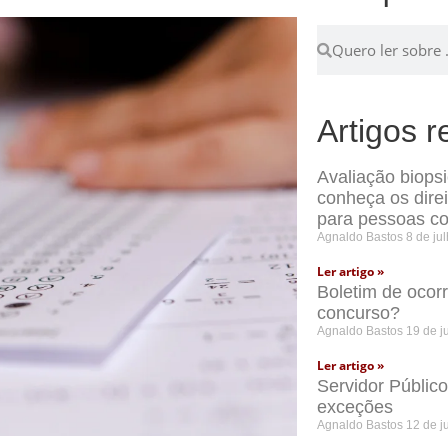
Artigos r
Avaliação biops
conheça os dire
para pessoas co
Agnaldo Bastos
8 de ju
Ler artigo »
Boletim de ocor
concurso?
Agnaldo Bastos
19 de j
Ler artigo »
Servidor Públic
exceções
Agnaldo Bastos
12 de j