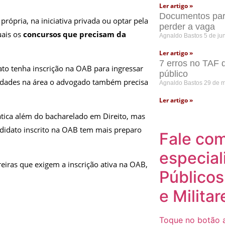
Ler artigo »
Documentos para
rópria, na iniciativa privada ou optar pela
perder a vaga
uais os
concursos que precisam da
Agnaldo Bastos
5 de ju
Ler artigo »
7 erros no TAF 
to tenha inscrição na OAB para ingressar
público
vidades na área o advogado também precisa
Agnaldo Bastos
29 de 
Ler artigo »
ática além do bacharelado em Direito, mas
andidato inscrito na OAB tem mais preparo
Fale co
especial
reiras que exigem a inscrição ativa na OAB,
Públicos
e Militar
Toque no botão a