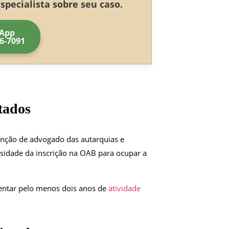
pecialista sobre seu caso.
App
56-7091
tados
unção de advogado das autarquias e
essidade da inscrição na OAB para ocupar a
sentar pelo menos dois anos de
atividade