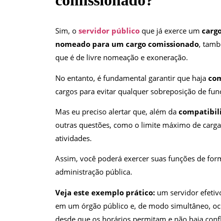
comissionado?
Sim, o
servidor público
que já exerce um
carg
nomeado para um cargo comissionado
, tamb
que é de livre nomeação e exoneração.
No entanto, é fundamental garantir que haja
com
cargos para evitar qualquer sobreposição de fun
Mas eu preciso alertar que, além da
compatibil
outras questões, como o limite máximo de carga
atividades.
Assim, você poderá exercer suas funções de form
administração pública.
Veja este exemplo prático:
um servidor efetiv
em um órgão público e, de modo simultâneo, oc
desde que os horários permitam e não haja confli