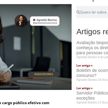
Artigos r
Avaliação biops
conheça os dire
para pessoas co
Agnaldo Bastos
8 de ju
Ler artigo »
Boletim de ocor
concurso?
Agnaldo Bastos
19 de j
Ler artigo »
Servidor Públic
exceções
 cargo público efetivo com
Agnaldo Bastos
12 de j