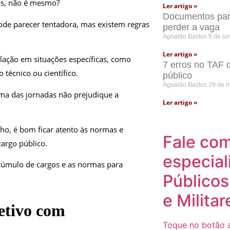
as, não é mesmo?
Ler artigo »
Documentos para
pode parecer tentadora, mas existem regras
perder a vaga
Agnaldo Bastos
5 de ju
Ler artigo »
ulação em situações específicas, como
7 erros no TAF 
 técnico ou científico.
público
Agnaldo Bastos
29 de 
oma das jornadas não prejudique a
Ler artigo »
ho, é bom ficar atento às normas e
Fale co
cargo público.
especial
 acúmulo de cargos e as normas para
Públicos
e Militar
etivo com
Toque no botão a