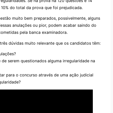
egularidades. Se na prova há 120 questões e 14
10% do total da prova que foi prejudicada.
 estão muito bem preparados, possivelmente, alguns
dessas anulações ou pior, podem acabar saindo do
 cometidas pela banca examinadora.
r três dúvidas muito relevante que os candidatos têm:
ulações?
e de serem questionados alguma irregularidade na
tar para o concurso através de uma ação judicial
gularidade?