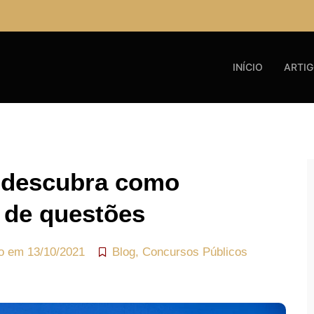
INÍCIO
ARTI
 descubra como
 de questões
do em
13/10/2021
Blog
,
Concursos Públicos