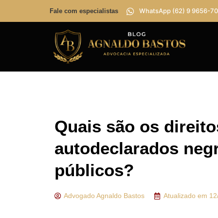
WhatsApp (62) 9 9656-70
Fale com especialistas
Quais são os direit
autodeclarados neg
públicos?
Advogado
Agnaldo Bastos
Atualizado em
12