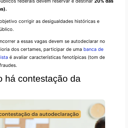
úblicos federais devem reservar e destinar
20% das
s).
bjetivo corrigir as desigualdades históricas e
úblico.
ncorrer a essas vagas devem se autodeclarar no
oria dos certames, participar de uma
banca de
ista
é avaliar características fenotípicas (tom de
 fraudes.
 há contestação da