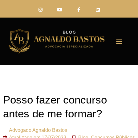
FALE CONO
Posso fazer concurso
antes de me formar?
Advogado
Agnaldo Bastos
Atualizado em
17/07/2023
Blog
,
Concursos Públicos