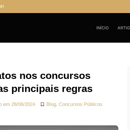
91
INÍCIO
ARTI
atos nos concursos
s principais regras
do em
28/08/2024
Blog
,
Concursos Públicos