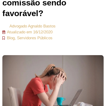
comissão sendo
favorável?
Advogado
Agnaldo Bastos
Atualizado em
16/12/2020
Blog
,
Servidores Públicos