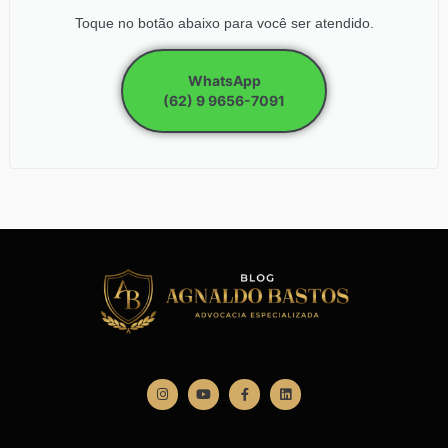
Toque no botão abaixo para você ser atendido.
WhatsApp
(62) 9 9656-7091