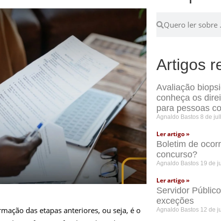
Artigos r
Avaliação biops
conheça os dire
para pessoas co
Agnaldo Bastos
8 de ju
Ler artigo »
Boletim de ocor
concurso?
Agnaldo Bastos
19 de j
Ler artigo »
Servidor Públic
exceções
rmação das etapas anteriores, ou seja, é o
Agnaldo Bastos
12 de j