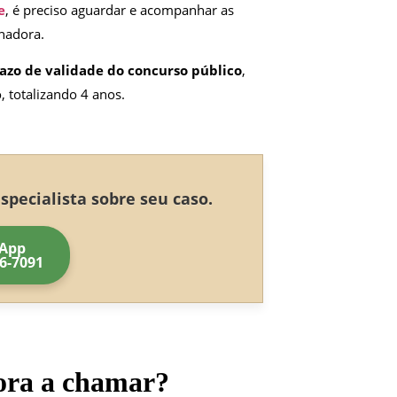
e
, é preciso aguardar e acompanhar as
inadora.
azo de validade do concurso público
,
, totalizando 4 anos.
pecialista sobre seu caso.
App
56-7091
ora a chamar?