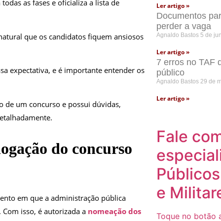
das as fases e oficializa a lista de
Ler artigo »
Documentos para
perder a vaga
 natural que os candidatos fiquem ansiosos
Agnaldo Bastos
5 de ju
Ler artigo »
7 erros no TAF 
sa expectativa, e é importante entender os
público
Agnaldo Bastos
29 de 
Ler artigo »
o de um concurso e possui dúvidas,
 detalhadamente.
Fale co
logação do concurso
especial
Públicos
e Militar
nto em que a administração pública
. Com isso, é autorizada a
nomeação dos
Toque no botão a