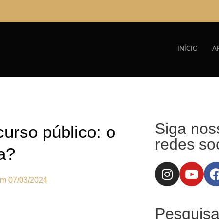
INÍCIO
A
Siga nos
urso público: o
redes soc
a?
em
07/03/2024
Pesquisa