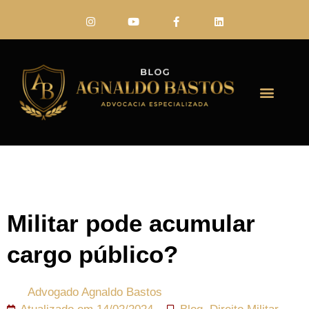
FALE CONO
Militar pode acumular
cargo público?
Advogado
Agnaldo Bastos