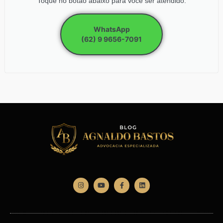
Toque no botão abaixo para você ser atendido.
WhatsApp
(62) 9 9656-7091