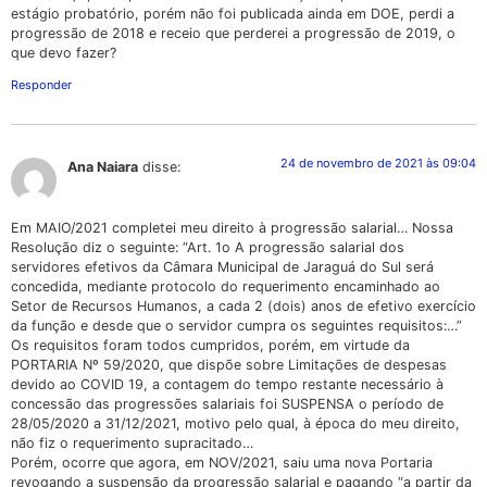
estágio probatório, porém não foi publicada ainda em DOE, perdi a
progressão de 2018 e receio que perderei a progressão de 2019, o
que devo fazer?
Responder
24 de novembro de 2021 às 09:04
Ana Naiara
disse:
Em MAIO/2021 completei meu direito à progressão salarial… Nossa
Resolução diz o seguinte: “Art. 1o A progressão salarial dos
servidores efetivos da Câmara Municipal de Jaraguá do Sul será
concedida, mediante protocolo do requerimento encaminhado ao
Setor de Recursos Humanos, a cada 2 (dois) anos de efetivo exercício
da função e desde que o servidor cumpra os seguintes requisitos:…”
Os requisitos foram todos cumpridos, porém, em virtude da
PORTARIA Nº 59/2020, que dispõe sobre Limitações de despesas
devido ao COVID 19, a contagem do tempo restante necessário à
concessão das progressões salariais foi SUSPENSA o período de
28/05/2020 a 31/12/2021, motivo pelo qual, à época do meu direito,
não fiz o requerimento supracitado…
Porém, ocorre que agora, em NOV/2021, saiu uma nova Portaria
revogando a suspensão da progressão salarial e pagando “a partir da